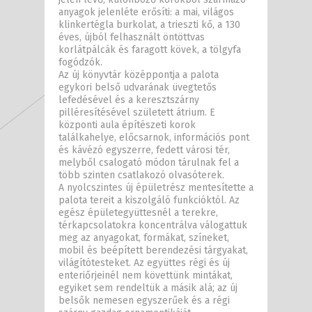
anyagok jelenléte erősíti: a mai, világos
klinkertégla burkolat, a trieszti kő, a 130
éves, újból felhasznált öntöttvas
korlátpálcák és faragott kövek, a tölgyfa
fogódzók.
Az új könyvtár középpontja a palota
egykori belső udvarának üvegtetős
lefedésével és a keresztszárny
pilléresítésével született átrium. E
központi aula építészeti korok
találkahelye, előcsarnok, információs pont
és kávézó egyszerre, fedett városi tér,
melyből csalogató módon tárulnak fel a
több szinten csatlakozó olvasóterek.
A nyolcszintes új épületrész mentesítette a
palota tereit a kiszolgáló funkcióktól. Az
egész épületegyüttesnél a terekre,
térkapcsolatokra koncentrálva válogattuk
meg az anyagokat, formákat, színeket,
mobil és beépített berendezési tárgyakat,
világítótesteket. Az együttes régi és új
enteriőrjeinél nem követtünk mintákat,
egyiket sem rendeltük a másik alá; az új
belsők nemesen egyszerűek és a régi