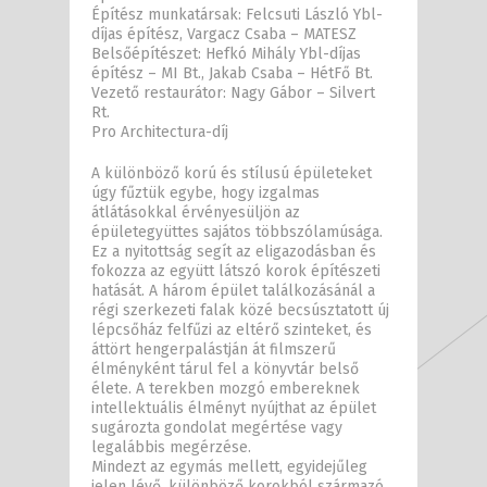
Építész munkatársak: Felcsuti László Ybl-
díjas építész, Vargacz Csaba – MATESZ
Belsőépítészet: Hefkó Mihály Ybl-díjas
építész – MI Bt., Jakab Csaba – HétFő Bt.
Vezető restaurátor: Nagy Gábor – Silvert
Rt.
Pro Architectura-díj
A különböző korú és stílusú épületeket
úgy fűztük egybe, hogy izgalmas
átlátásokkal érvényesüljön az
épületegyüttes sajátos többszólamúsága.
Ez a nyitottság segít az eligazodásban és
fokozza az együtt látszó korok építészeti
hatását. A három épület találkozásánál a
régi szerkezeti falak közé becsúsztatott új
lépcsőház felfűzi az eltérő szinteket, és
áttört hengerpalástján át filmszerű
élményként tárul fel a könyvtár belső
élete. A terekben mozgó embereknek
intellektuális élményt nyújthat az épület
sugározta gondolat megértése vagy
legalábbis megérzése.
Mindezt az egymás mellett, egyidejűleg
jelen lévő, különböző korokból származó