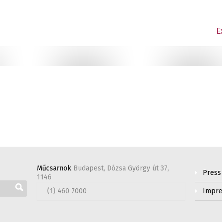
E
Műcsarnok
Budapest, Dózsa György út 37,
Press
1146
(1) 460 7000
Impre