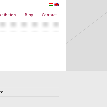
xhibition
Blog
Contact
ss