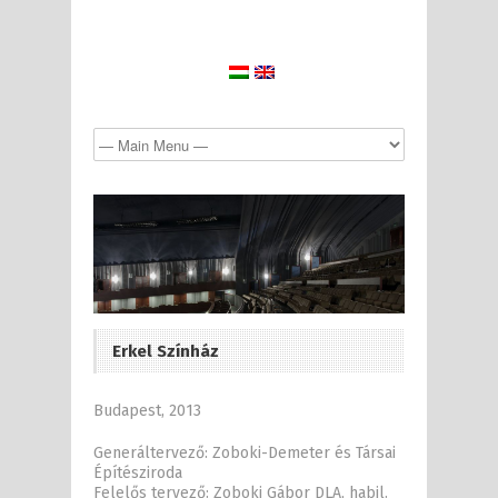
Erkel Színház
Budapest, 2013
Generáltervező: Zoboki-Demeter és Társai
Építésziroda
Felelős tervező: Zoboki Gábor DLA, habil.