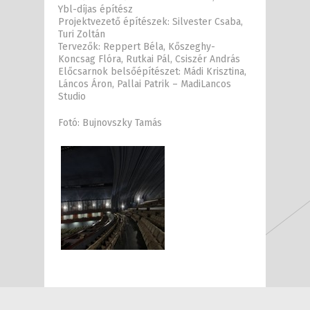
Ybl-díjas építész
Projektvezető építészek: Silvester Csaba,
Turi Zoltán
Tervezők: Reppert Béla, Kőszeghy-
Koncsag Flóra, Rutkai Pál, Csiszér András
Előcsarnok belsőépítészet: Mádi Krisztina,
Láncos Áron, Pallai Patrik – MadiLancos
Studio
Fotó: Bujnovszky Tamás