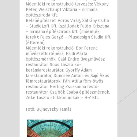
Műemléki rekonstrukció tervezés: Vékony
Péter, Weiszhaupt Viktória – nirmana
építésziroda kft.
Belsőépítészet: Vörös Virág, Sáfrány Csilla
– StudioLoft Kft. (szálloda); Fülöp Krisztina
– nirmana építésziroda kft. (műemléki
terek); Fejes Gergő – Plusdesign Studio Kft.
(étterem)
Műemléki rekonstrukció: Bor Ferenc
művészettörténész, Hajdi Márta
építészmérnök, Gaál Endre üvegművész
restaurátor, Soós László kő-,
kerámiarestaurátor, Györffy Ádám
farestaurátor, Doncsev Antoni és Sajó Ákos
fémrestaurátorok, Páhi Attila fém-ötvös
restaurátor, Herling Zsuzsanna festő-
restaurátor, Csajbók Csaba építészmérnök,
Zeke László stukkómunkák – H-Y Kft.
Fotó: Bujnovszky Tamás