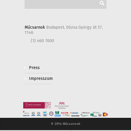
Műcsarnok
Budapest, Dózsa György út 37,
1146
(1) 460 7000
Press
Impresszum
© 2014 Műcsarnok