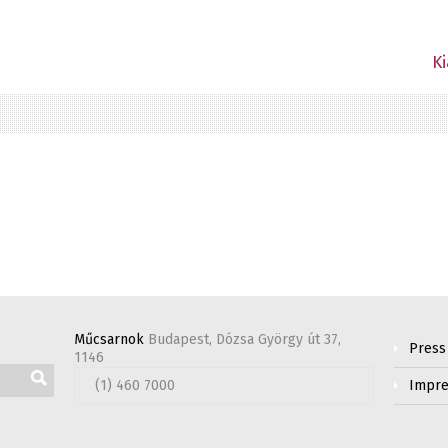
Ki
Műcsarnok
Budapest, Dózsa György út 37,
Press
1146
(1) 460 7000
Impr