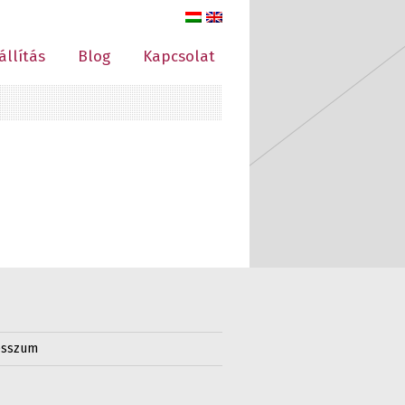
állítás
Blog
Kapcsolat
esszum