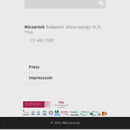
Műcsarnok
Budapest, Dózsa György út 37,
1146
(1) 460 7000
Press
Impresszum
© 2014 Műcsarnok