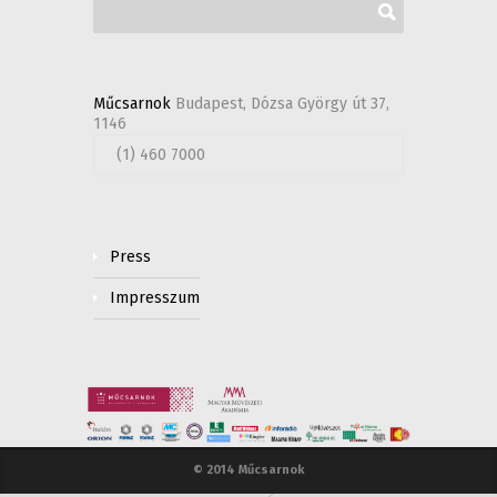
Műcsarnok
Budapest, Dózsa György út 37,
1146
(1) 460 7000
Press
Impresszum
© 2014 Műcsarnok