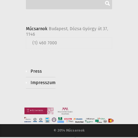
Műcsarnok
Budapest, Dózsa György út 37,
1146
(1) 460 7000
Press
Impresszum
© 2014 Műcsarnok