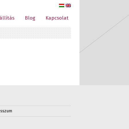
állítás
Blog
Kapcsolat
esszum