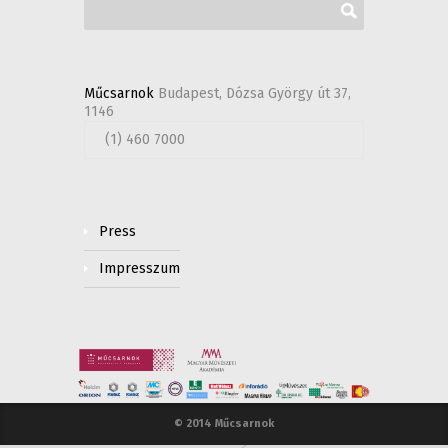
Műcsarnok
Budapest, Dózsa György út 37,
1146
(1) 460 7000
Press
Impresszum
© 2014 Műcsarnok