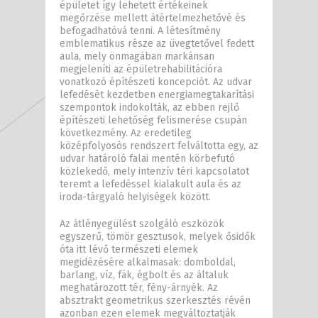
épületet így lehetett értékeinek
megőrzése mellett átértelmezhetővé és
befogadhatóvá tenni. A létesítmény
emblematikus része az üvegtetővel fedett
aula, mely önmagában markánsan
megjeleníti az épületrehabilitációra
vonatkozó építészeti koncepciót. Az udvar
lefedését kezdetben energiamegtakarítási
szempontok indokolták, az ebben rejlő
építészeti lehetőség felismerése csupán
következmény. Az eredetileg
középfolyosós rendszert felváltotta egy, az
udvar határoló falai mentén körbefutó
közlekedő, mely intenzív téri kapcsolatot
teremt a lefedéssel kialakult aula és az
iroda-tárgyaló helyiségek között.
Az átlényegülést szolgáló eszközök
egyszerű, tömör gesztusok, melyek ősidők
óta itt lévő természeti elemek
megidézésére alkalmasak: domboldal,
barlang, víz, fák, égbolt és az általuk
meghatározott tér, fény-árnyék. Az
absztrakt geometrikus szerkesztés révén
azonban ezen elemek megváltoztatják