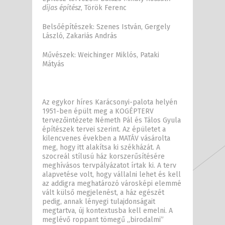
díjas építész
, Török Ferenc
Belsőépítészek: Szenes István, Gergely
László, Zakariás András
Művészek: Weichinger Miklós, Pataki
Mátyás
Az egykor híres Karácsonyi-palota helyén
1951-ben épült meg a KOGÉPTERV
tervezőintézete Németh Pál és Tálos Gyula
építészek tervei szerint. Az épületet a
kilencvenes években a MATÁV vásárolta
meg, hogy itt alakítsa ki székházát. A
szocreál stílusú ház korszerűsítésére
meghívásos tervpályázatot írtak ki. A terv
alapvetése volt, hogy vállalni lehet és kell
az addigra meghatározó városképi elemmé
vált külső megjelenést, a ház egészét
pedig, annak lényegi tulajdonságait
megtartva, új kontextusba kell emelni. A
meglévő roppant tömegű „birodalmi”