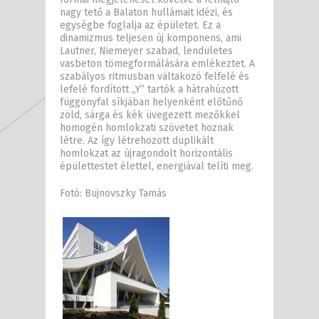
nagy tető a Balaton hullámait idézi, és
egységbe foglalja az épületet. Ez a
dinamizmus teljesen új komponens, ami
Lautner, Niemeyer szabad, lendületes
vasbeton tömegformálására emlékeztet. A
szabályos ritmusban váltakozó felfelé és
lefelé fordított „Y” tartók a hátrahúzott
függönyfal síkjában helyenként előtűnő
zöld, sárga és kék üvegezett mezőkkel
homogén homlokzati szövetet hoznak
létre. Az így létrehozott duplikált
homlokzat az újragondolt horizontális
épülettestet élettel, energiával telíti meg.
Fotó: Bujnovszky Tamás