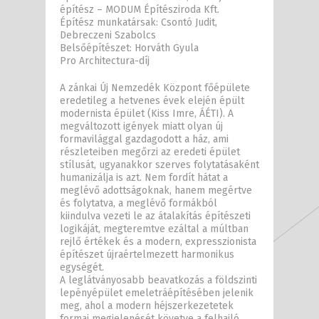
építész – MODUM Építésziroda Kft.
Építész munkatársak: Csontó Judit,
Debreczeni Szabolcs
Belsőépítészet: Horváth Gyula
Pro Architectura-díj
A zánkai Új Nemzedék Központ főépülete
eredetileg a hetvenes évek elején épült
modernista épület (Kiss Imre, ÁÉTI). A
megváltozott igények miatt olyan új
formavilággal gazdagodott a ház, ami
részleteiben megőrzi az eredeti épület
stílusát, ugyanakkor szerves folytatásaként
humanizálja is azt. Nem fordít hátat a
meglévő adottságoknak, hanem megértve
és folytatva, a meglévő formákból
kiindulva vezeti le az átalakítás építészeti
logikáját, megteremtve ezáltal a múltban
rejlő értékek és a modern, expresszionista
építészet újraértelmezett harmonikus
egységét.
A leglátványosabb beavatkozás a földszinti
lepényépület emeletráépítésében jelenik
meg, ahol a modern héjszerkezetetek
formai megjelenését követve a felhajló